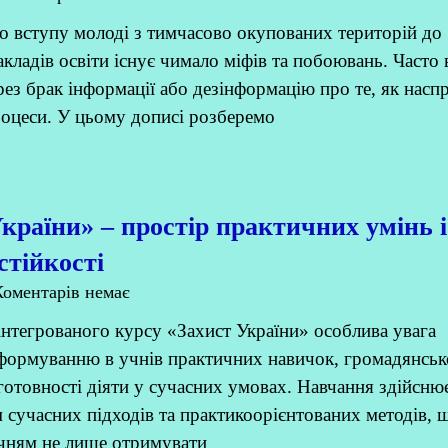
вступу молоді з тимчасово окупованих територій до
акладів освіти існує чимало міфів та побоювань. Часто
ез брак інформації або дезінформацію про те, як наспр
роцеси. У цьому дописі розберемо
країни» – простір практичних умінь і
стійкості
оментарів немає
інтегрованого курсу «Захист України» особлива увага
 формуванню в учнів практичних навичок, громадянськ
 готовності діяти у сучасних умовах. Навчання здійснює
 сучасних підходів та практикоорієнтованих методів, 
чням не лише отримувати