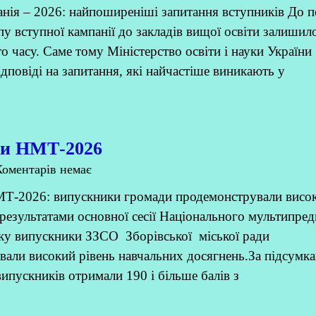
нія – 2026: найпоширеніші запитання вступників До 
пу вступної кампанії до закладів вищої освіти залишил
то часу. Саме тому Міністерство освіти і науки України
ідповіді на запитання, які найчастіше виникають у
ти НМТ-2026
оментарів немає
МТ-2026: випускники громади продемонстрували висок
 результатами основної сесії Національного мультипре
оку випускники ЗЗСО Зборівської міської ради
вали високий рівень навчальних досягнень.За підсумк
випускників отримали 190 і більше балів з