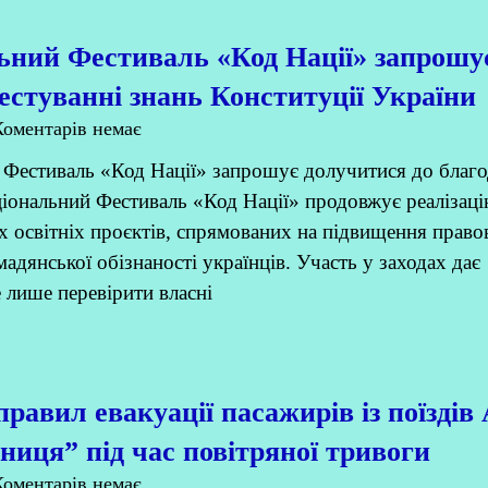
ьний Фестиваль «Код Нації» запрошу
тестуванні знань Конституції України
оментарів немає
 Фестиваль «Код Нації» запрошує долучитися до благо
ціональний Фестиваль «Код Нації» продовжує реалізац
х освітніх проєктів, спрямованих на підвищення правов
мадянської обізнаності українців. Участь у заходах дає
 лише перевірити власні
равил евакуації пасажирів із поїздів
зниця” під час повітряної тривоги
оментарів немає