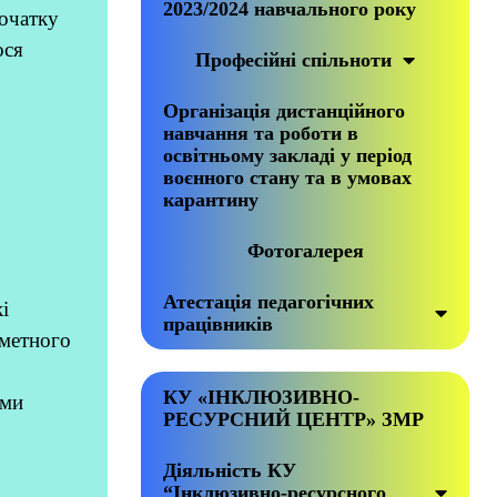
2023/2024 навчального року
початку
ося
Професійні спільноти
Організація дистанційного
навчання та роботи в
освітньому закладі у період
воєнного стану та в умовах
карантину
Фотогалерея
Атестація педагогічних
і
працівників
дметного
КУ «ІНКЛЮЗИВНО-
ами
РЕСУРСНИЙ ЦЕНТР» ЗМР
Діяльність КУ
“Інклюзивно-ресурсного