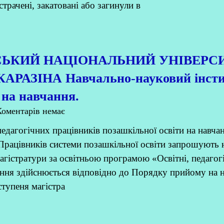
 страчені, закатовані або загинули в
СЬКИЙ НАЦІОНАЛЬНИЙ УНІВЕРС
 КАРАЗІНА Навчально-науковий інст
 на навчання.
оментарів немає
дагогічних працівників позашкільної освіти на навча
Працівників системи позашкільної освіти запрошують 
агістратури за освітньою програмою «Освітні, педагог
ання здійснюється відповідно до Порядку прийому на 
ступеня магістра