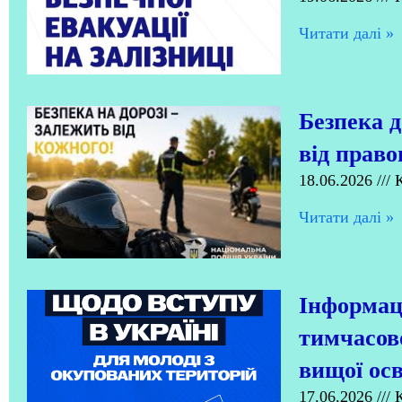
Читати далi »
Безпека д
від право
18.06.2026
К
Читати далi »
Інформаці
тимчасово
вищої осв
17.06.2026
К