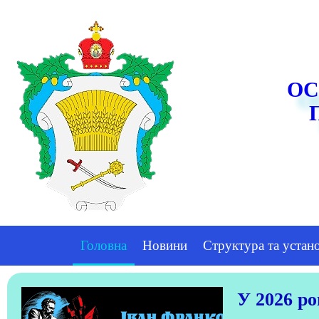
ОС
Головна
Новини
Структура та устан
У 2026 ро