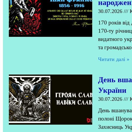
народжен
30.07.2026
К
170 років від
170-ту річниц
видатного укр
та громадсько
Читати далi »
День вша
України
30.07.2026
К
День вшануван
полоні Щороку
Захисниць Укр