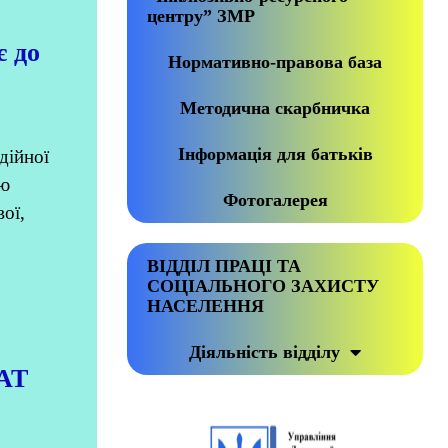
центру” ЗМР
є до
Нормативно-правова база
Методична скарбничка
Інформація для батьків
дійної
ію
Фотогалерея
ої,
ВІДДІЛ ПРАЦІ ТА
СОЦІАЛЬНОГО ЗАХИСТУ
НАСЕЛЕННЯ
Діяльність відділу
 АТ