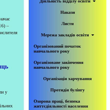
Діяльність відділу освіти
Накази
начає
Листи
16) –
мислителя
Мережа закладів освіти
Організований початок
навчального року
Організоване закінчення
иць
навчального року
Організація харчування
Протидія булінгу
ли у
Охорона праці, безпека
ільних
життєдіяльності населення