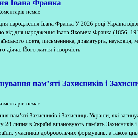
ня Івана Франка
оментарів немає
 дня народження Івана Франка У 2026 році Україна відз
ю від дня народження Івана Яковича Франка (1856–19
аїнського поета, письменника, драматурга, науковця, 
го діяча. Його життя і творчість
нування пам’яті Захисників і Захисн
оментарів немає
ня пам’яті Захисників і Захисниць України, які загину
 28 липня в Україні вшановують пам’ять Захисників і
аїни, учасників добровольчих формувань, а також цив