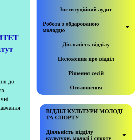
Інституційний аудит
Робота з обдарованою
молоддю
ИТЕТ
Діяльність відділу
итут
Положення про відділ
Рішення сесій
ння до
Оголошення
на
ічні
навчання
ВІДДІЛ КУЛЬТУРИ МОЛОДІ
ТА СПОРТУ
Діяльність відділу
культури, молоді і спорту