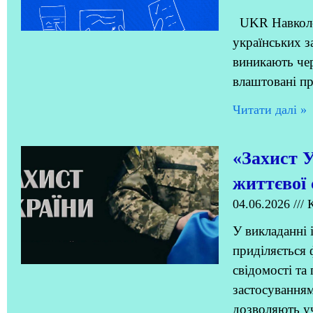
UKR Навколо 
українських з
виникають чер
влаштовані п
Читати далi »
«Захист У
життєвої 
04.06.2026
К
У викладанні 
приділяється
свідомості та
застосуванням
дозволяють у