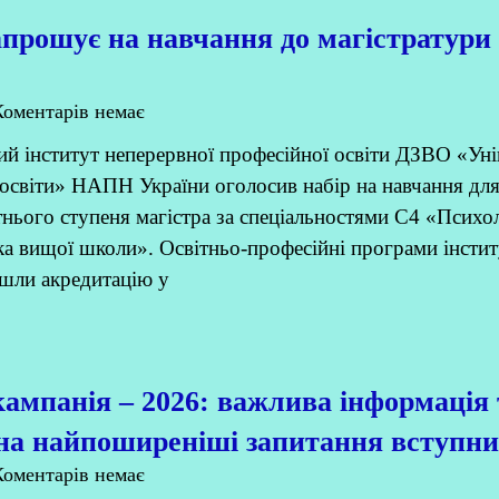
прошує на навчання до магістратури 
оментарів немає
ий інститут неперервної професійної освіти ДЗВО «Уні
освіти» НАПН України оголосив набір на навчання дл
тнього ступеня магістра за спеціальностями С4 «Психол
а вищої школи». Освітньо-професійні програми інсти
шли акредитацію у
ампанія – 2026: важлива інформація 
 на найпоширеніші запитання вступни
оментарів немає