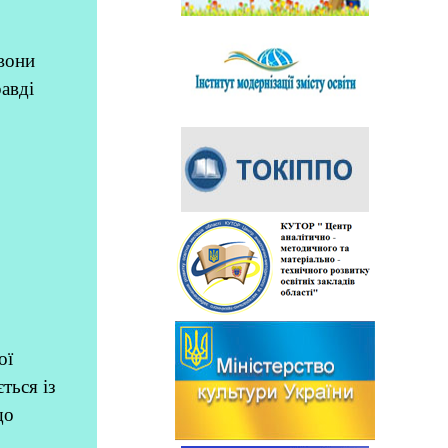
 вони
авді
ої
ться із
що