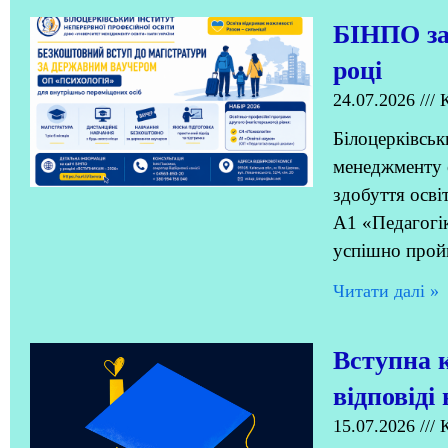
БІНПО за
році
24.07.2026
К
Білоцерківськ
менеджменту 
здобуття осві
А1 «Педагогік
успішно прой
Читати далi »
Вступна к
відповіді
15.07.2026
К