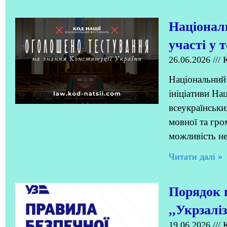
Націонал
участі у 
26.06.2026
К
Національний
ініціативи На
всеукраїнськи
мовної та гро
можливість не
Читати далi »
Порядок п
,,Укрзалі
19.06.2026
К