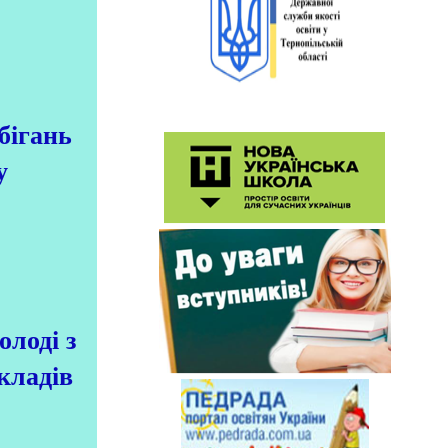
бігань
у
олоді з
кладів