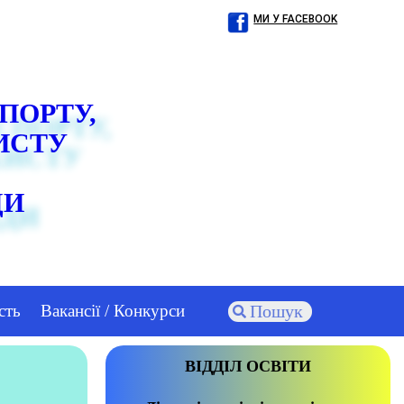
МИ У FACEBOOK
СПОРТУ,
ИСТУ
ДИ
сть
Вакансії / Конкурси
ВІДДІЛ ОСВІТИ