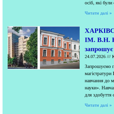
осіб, які були
Читати далi »
ХАРКІВ
ІМ. В.Н.
запрошує
24.07.2026
К
Запрошуємо пе
магістратури 
навчання до м
науки». Навч
для здобуття 
Читати далi »