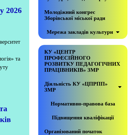
у 2026
Молодіжний конгрес
Зборівської міської ради
Мережа закладів культури
верситет
я
КУ «ЦЕНТР
ПРОФЕСІЙНОГО
огія» та
РОЗВИТКУ ПЕДАГОГІЧНИХ
туту
ПРАЦІВНИКІВ» ЗМР
Діяльність КУ «ЦПРПП»
ЗМР
Нормативно-правова база
та
Підвищення кваліфікації
ків
Організований початок