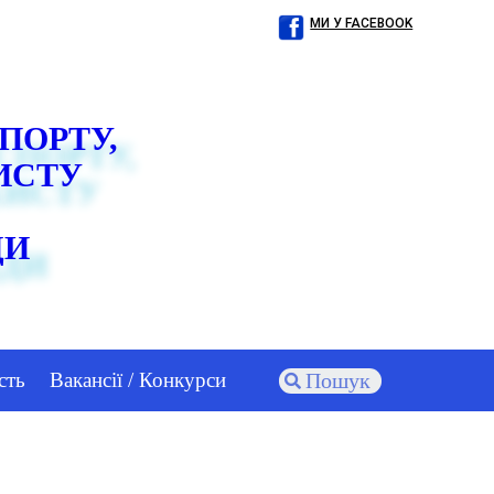
МИ У FACEBOOK
СПОРТУ,
ИСТУ
ДИ
сть
Вакансії / Конкурси