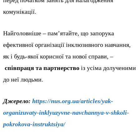
перед початком занять для налагодження
комунікації.
Найголовніше – пам’ятайте, що запорука
ефективної організації інклюзивного навчання,
як і будь-якої корисної та нової справи, –
співпраця та партнерство
із усіма долученими
до неї людьми.
Джерело:
https://nus.org.ua/articles/yak-
organizuvaty-inklyuzyvne-navchannya-v-shkoli-
pokrokova-instruktsiya/