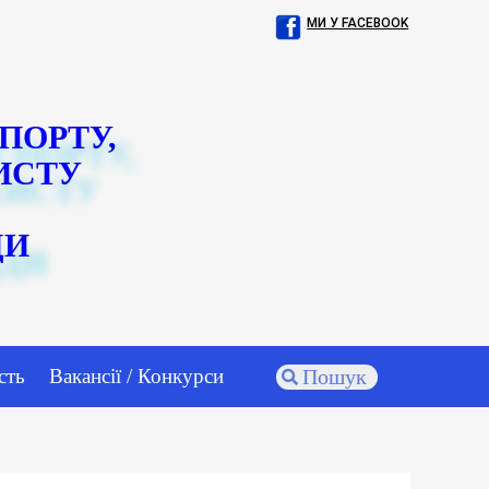
МИ У FACEBOOK
СПОРТУ,
ИСТУ
ДИ
сть
Вакансії / Конкурси