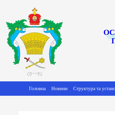
ОС
Головна
Новини
Структура та устан