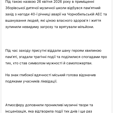
Під такою назвою 26 квітня 2026 року в приміщенні
Зборівської дитячої музичної школи відбувся пам’ятний
захід з нагоди 40-ї річниці аварії на Чорнобильській АЕС та
вшанування людей, які ціною власного здоров’я і життя
зупинили невидиму загрозу та врятували мільйони.
Під час заходу присутні віддали шану героям хвилиною
памʼяті, згадали трагічні події та поділилися спогадами про
тих, хто став символом мужності й самопожертви.
На знак глибокої вдячності міський голова відзначив
подяками учасників ліквідації.
Атмосферу доповнили проникливі музичні твори та
інсценізація, яка відтворила події тих днів і ще раз