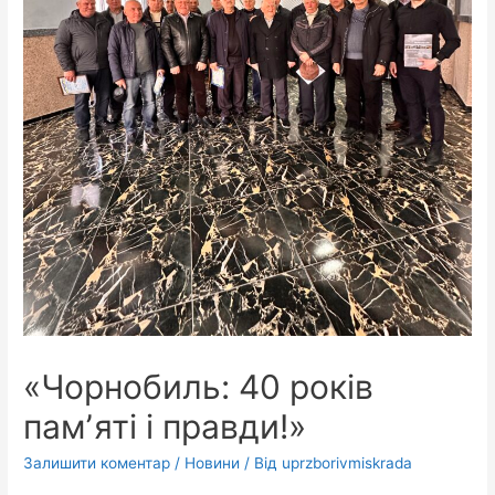
«Чорнобиль: 40 років
памʼяті і правди!»
Залишити коментар
/
Новини
/ Від
uprzborivmiskrada