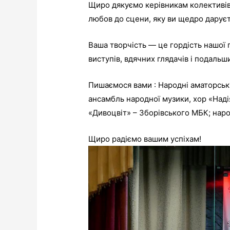
Щиро дякуємо керівникам колективів 
любов до сцени, яку ви щедро дарує
Ваша творчість — це гордість нашої 
виступів, вдячних глядачів і подальш
Пишаємося вами : Народні аматорські
ансамбль народної музики, хор «Наді
«Дивоцвіт» – Зборівського МБК; наро
Щиро радіємо вашим успіхам!