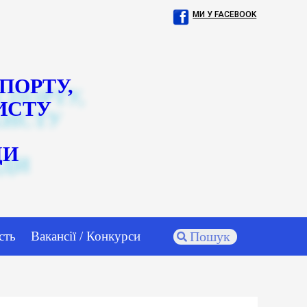
МИ У FACEBOOK
СПОРТУ,
ИСТУ
ДИ
сть
Вакансії / Конкурси