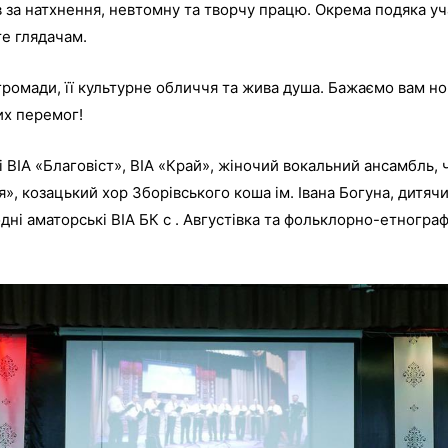
за натхнення, невтомну та творчу працю. Окрема подяка уча
те глядачам.
громади, її культурне обличчя та жива душа. Бажаємо вам но
их перемог!
 ВІА «Благовіст», ВІА «Край», жіночий вокальний ансамбль,
я», козацький хор Зборівського коша ім. Івана Богуна, дитя
дні аматорські ВІА БК с . Августівка та фольклорно-етногра