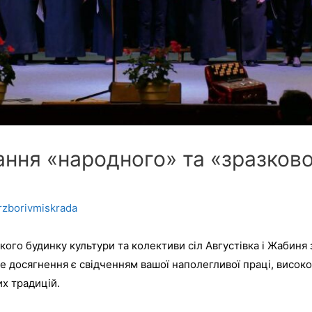
ння «народного» та «зразково
rzborivmiskrada
кого будинку культури та колективи сіл Августівка і Жабиня
е досягнення є свідченням вашої наполегливої праці, високо
х традицій.