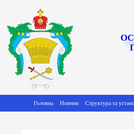
ОС
Головна
Новини
Структура та устан