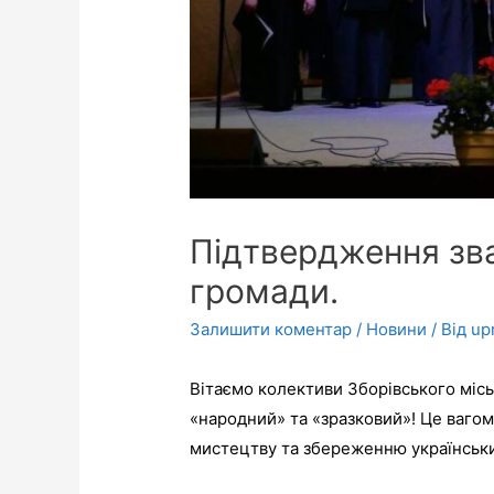
Підтвердження зва
громади.
Залишити коментар
/
Новини
/ Від
up
Вітаємо колективи Зборівського місь
«народний» та «зразковий»! Це вагом
мистецтву та збереженню українськи