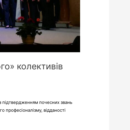
го» колективів
 з підтвердженням почесних звань
го професіоналізму, відданості