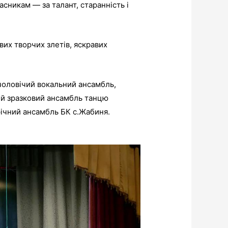
сникам — за талант, старанність і
вих творчих злетів, яскравих
 чоловічий вокальний ансамбль,
чий зразковий ансамбль танцю
фічний ансамбль БК с.Жабиня.