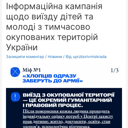
Інформаційна кампанія
щодо виїзду дітей та
молоді з тимчасово
окупованих територій
України
Залишити коментар
/
Новини
/ Від
uprzborivmiskrada