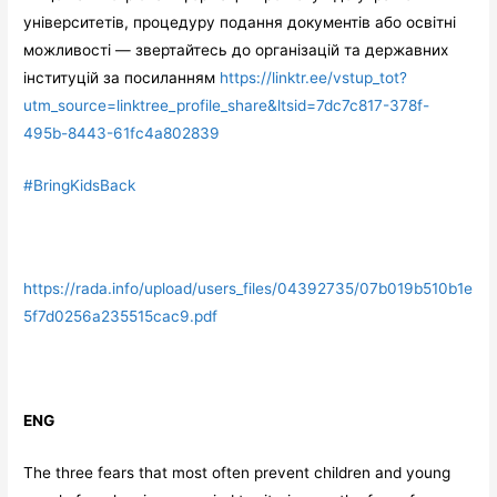
університетів, процедуру подання документів або освітні
можливості — звертайтесь до організацій та державних
інституцій за посиланням
https://linktr.ee/vstup_tot?
utm_source=linktree_profile_share&ltsid=7dc7c817-378f-
495b-8443-61fc4a802839
#BringKidsBack
https://rada.info/upload/users_files/04392735/07b019b510b1e
5f7d0256a235515cac9.pdf
ENG
The three fears that most often prevent children and young