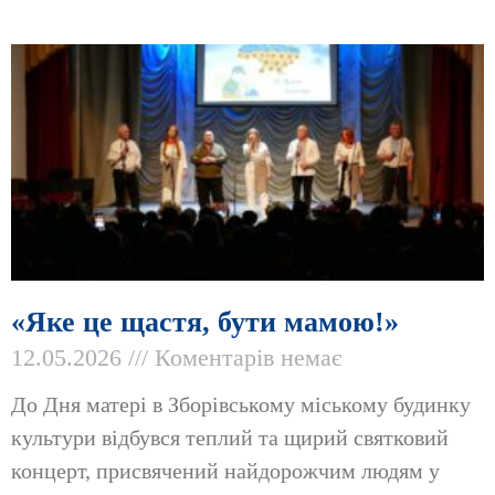
«Яке це щастя, бути мамою!»
12.05.2026
Коментарів немає
До Дня матері в Зборівському міському будинку
культури відбувся теплий та щирий святковий
концерт, присвячений найдорожчим людям у