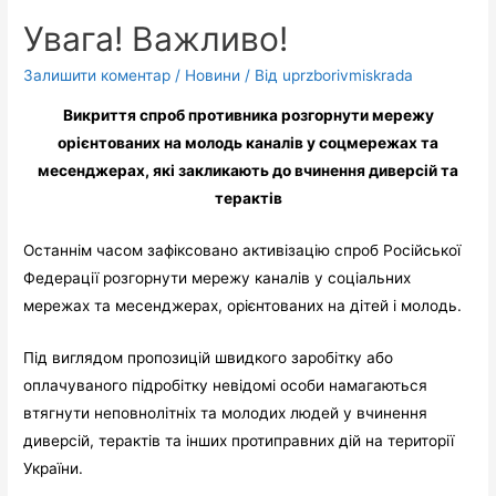
Увага! Важливо!
Залишити коментар
/
Новини
/ Від
uprzborivmiskrada
Викриття
спроб
противника
розгорнути
мережу
орієнтованих
на молодь
каналів
у
соцмережах
та
месенджерах
,
які
закликають
до
вчинення
диверсій
та
теракті
в
Останнім часом зафіксовано активізацію спроб Російської
Федерації розгорнути мережу каналів у соціальних
мережах та месенджерах, орієнтованих на дітей і молодь.
Під виглядом пропозицій швидкого заробітку або
оплачуваного підробітку невідомі особи намагаються
втягнути неповнолітніх та молодих людей у вчинення
диверсій, терактів та інших протиправних дій на території
України.